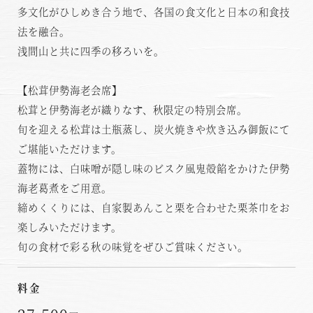
多文化がひしめき合う地で、各国の食文化と日本の和食技
法を融合。
浅間山と共に四季の移ろいを。
【松茸伊勢海老会席】
松茸と伊勢海老が織りなす、秋限定の特別会席。
旬を迎える松茸は土瓶蒸し、炭火焼きや炊き込み御飯にて
ご堪能いただけます。
蓋物には、白味噌が隠し味のビスク風鬼殻餡をかけた伊勢
海老葛煮をご用意。
締めくくりには、自家製あんこと栗を合わせた栗茶巾をお
楽しみいただけます。
旬の食材で彩る秋の味覚をぜひご賞味ください。
料金