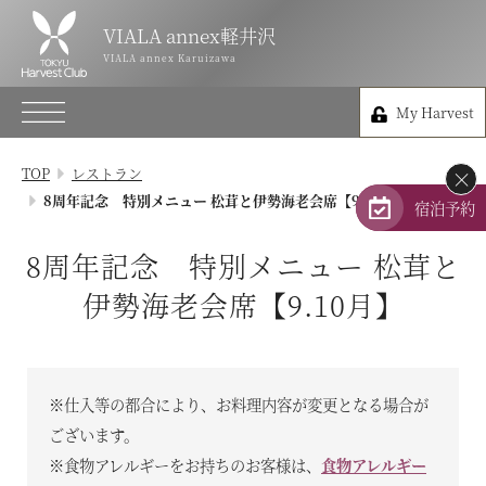
VIALA annex軽井沢
VIALA annex軽井沢
VIALA annex Karuizawa
VIALA annex Karuizawa
My Harvest
0267-31-6109
My Harvest
長野県北佐久郡軽井沢町長倉291-1
TOP
レストラン
×
会員権のご案内
8周年記念 特別メニュー 松茸と伊勢海老会席【9.10月】
宿泊予約
TOP
8周年記念 特別メニュー 松茸と
伊勢海老会席【9.10月】
宿泊プラン
体験 & イベントガイド
※仕入等の都合により、お料理内容が変更となる場合が
レストラン
ございます。
※食物アレルギーをお持ちのお客様は、
食物アレルギー
客室 / 料金