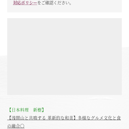
対応ポリシー
をご確認ください。
温泉
施設案内
アクセス
お知らせ
ただいま日和
総合サイトに戻る
施設一覧
【日本料理 新樹】
【浅間山と共鳴する 革新的な和美】多様なグルメ文化と食
の融合〇