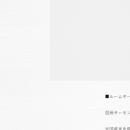
■ルームサ
信州サーモ
※国産米を