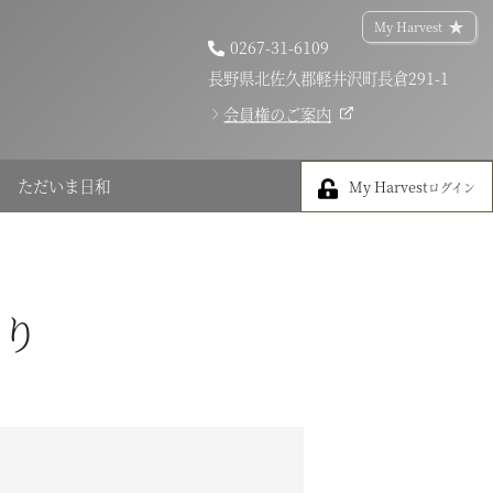
My Harvest
0267-31-6109
長野県北佐久郡軽井沢町長倉291-1
会員権のご案内
My Harvest
ただいま日和
My Harvest
ログイン
盛り