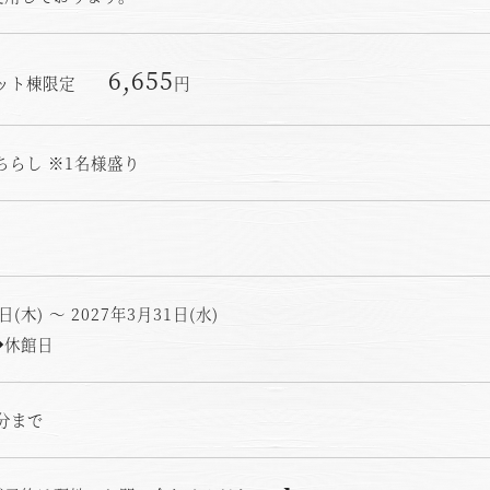
6,655
＆ペット棟限定
円
ちらし ※1名様盛り
日(木) ～ 2027年3月31日(水)
◆休館日
0分まで