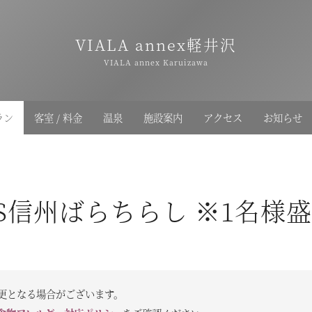
VIALA annex軽井沢
VIALA annex Karuizawa
ラン
客室 / 料金
温泉
施設案内
アクセス
お知らせ
S信州ばらちらし ※1名様
更となる場合がございます。