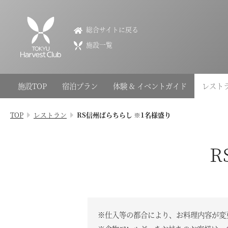
VIALA annex軽井沢
総合サイトに戻る
VIALA annex Karuizawa
施設一覧
0267-31-6109
長野県北佐久郡軽井沢町長倉291-1
施設TOP
宿泊プラン
体験 & イベントガイド
レスト
会員権のご案内
TOP
レストラン
RS信州ばらちらし ※1名様盛り
TOP
宿泊プラン
R
体験 & イベントガイド
レストラン
※仕入等の都合により、お料理内容が変
客室 / 料金