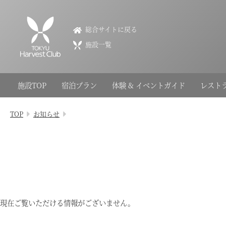
VIALA annex軽井沢
総合サイトに戻る
VIALA annex Karuizawa
施設一覧
0267-31-6109
長野県北佐久郡軽井沢町長倉291-1
施設TOP
宿泊プラン
体験 & イベントガイド
レスト
会員権のご案内
TOP
お知らせ
TOP
宿泊プラン
体験 & イベントガイド
レストラン
現在ご覧いただける情報がございません。
客室 / 料金