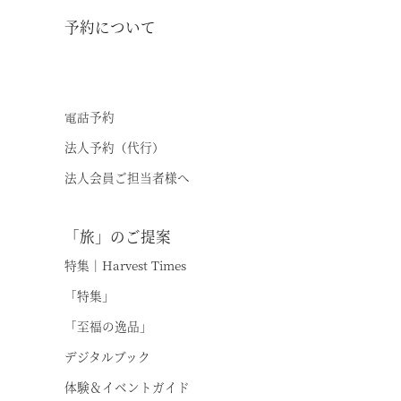
予約について
温泉
空室状況
オンライン予約
施設案内
電話予約
アクセス
法人予約（代行）
法人会員ご担当者様へ
お知らせ
ただいま日和
「旅」のご提案
特集｜Harvest Times
総合サイトに戻る
施設一覧
「特集」
「至福の逸品」
デジタルブック
体験＆イベントガイド