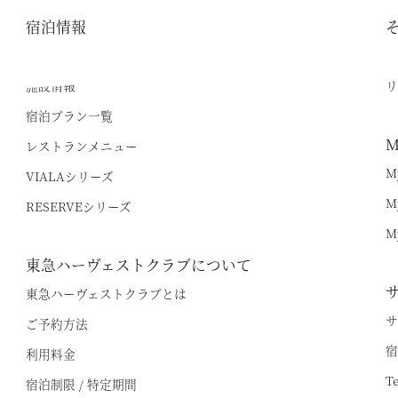
宿泊情報
最新のお知らせ
逸
施設情報
リ
宿泊プラン一覧
M
レストランメニュー
M
VIALAシリーズ
M
RESERVEシリーズ
空室状況のご確認はこちら
M
東急ハーヴェストクラブについて
東急ハーヴェストクラブとは
オンライン予約はこちら
サ
ご予約方法
※ご利用には「 My Harvest 」へのログインが必要です
宿
利用料金
T
宿泊制限 / 特定期間