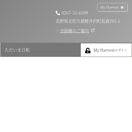
My Harvest
0267-31-6109
長野県北佐久郡軽井沢町長倉291-1
会員権のご案内
My Harvest
ただいま日和
My Harvest
ログイン