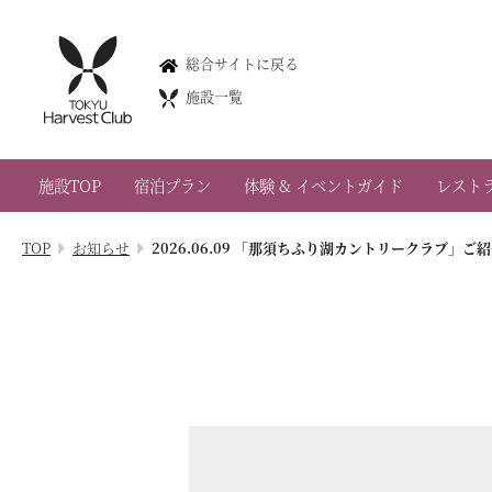
那須
総合サイトに戻る
Nasu
施設一覧
0287-76-1900
栃木県那須郡那須町大字高久丙1792
施設TOP
宿泊プラン
体験 & イベントガイド
レスト
会員権のご案内
TOP
お知らせ
2026.06.09 「那須ちふり湖カントリークラブ」
TOP
宿泊プラン
体験 & イベントガイド
レストラン
客室 / 料金