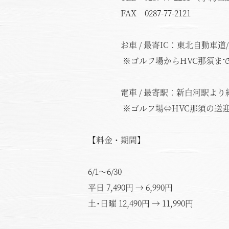
FAX 0287-77-2121
お車 / 最寄IC：東北自動車道/那
※ゴルフ場からHVC那須までお車
電車 / 最寄駅：新白河駅より約
※ゴルフ場⇔HVC那須の送迎サ
【料金・期間】
6/1～6/30
平日 7,490円 → 6,990円
土･日曜 12,490円 → 11,990円