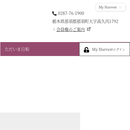
My Harvest
0287-76-1900
栃木県那須郡那須町大字高久丙1792
会員権のご案内
My Harvest
ただいま日和
My Harvest
ログイン