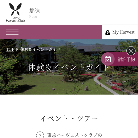
那須
那須
Nasu
Nasu
My Harvest
0287-76-1900
My Harvest
栃木県那須郡那須町大字高久丙1792
TOP
体験＆イベントガイド
×
会員権のご案内
宿泊予約
体験＆イベントガイド
TOP
宿泊プラン
体験 & イベントガイド
イベント・ツアー
レストラン
東急ハーヴェストクラブの
客室 / 料金