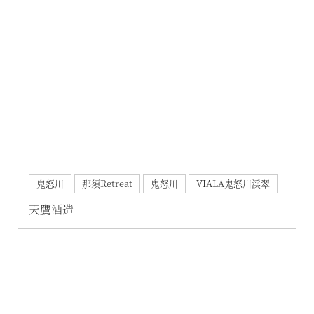
空室状況のご確認はこちら
オンライン予約はこちら
※ご利用には「 My Harvest 」へのログインが必要です
お電話でのご予約はこちら
鬼怒川
那須Retreat
鬼怒川
VIALA鬼怒川渓翠
天鷹酒造
法人予約（代行）はこちら