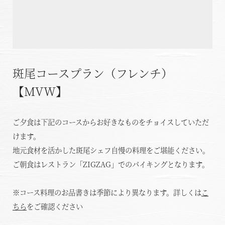
温泉
施設案内
斑尾コースプラン（フレンチ）
アクセス
【MVW】
お知らせ
ご夕食は下記のコースからお好きなものをチョイスしていただ
ただいま日和
けます。
地元食材を活かした斑尾シェフ自慢の料理をご堪能ください。
総合サイトに戻る
施設一覧
ご朝食はレストラン「ZIGZAG」でのバイキングとなります。
※コース料理のお品書きは季節により異なります。詳しくは
こ
ちら
をご確認ください