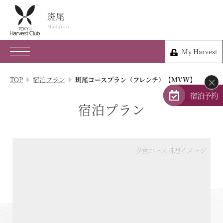
斑尾
斑尾
Madarao
Madarao
My Harvest
026-258-3666
My Harvest
長野県上水内郡信濃町古海3575-8
TOP
宿泊プラン
斑尾コースプラン（フレンチ）【MVW】
×
会員権のご案内
宿泊予約
宿泊プラン
TOP
宿泊プラン
夕食コース料理イメージ
体験 & イベントガイド
レストラン
客室 / 料金