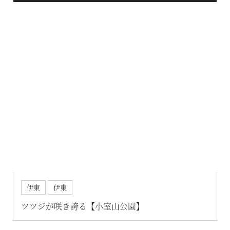
伊東
伊東
ツツジが咲き誇る【小室山公園】