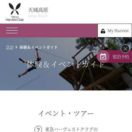
天城高原
天城高原
Amagi Kogen
Amagi Kogen
My Harvest
0557-29-1234
My Harvest
静岡県伊豆市冷川1524
TOP
体験＆イベントガイド
×
会員権のご案内
宿泊予約
体験＆イベントガイド
TOP
宿泊プラン
体験 & イベントガイド
イベント・ツアー
レストラン
東急ハーヴェストクラブの
客室 / 料金