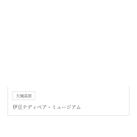
空室状況のご確認はこちら
オンライン予約はこちら
※ご利用には「 My Harvest 」へのログインが必要です
お電話でのご予約はこちら
天城高原
伊豆テディベア・ミュージアム
法人予約（代行）はこちら