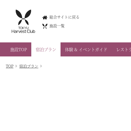
蓼科リゾート
総合サイトに戻る
Tateshina Resort
施設一覧
0266-69-3101
長野県茅野市北山字鹿山4026-2
施設TOP
宿泊プラン
体験 & イベントガイド
レスト
会員権のご案内
TOP
宿泊プラン
TOP
宿泊プラン
体験 & イベントガイド
レストラン
客室 / 料金