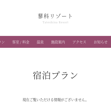
蓼科リゾート
Tateshina Resort
ラン
客室 / 料金
温泉
施設案内
アクセス
お知らせ
宿泊プラン
現在ご覧いただける情報がございません。