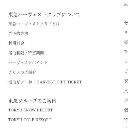
オンライン予約はこちら
M
※ご利用には「 My Harvest 」へのログインが必要です
東急ハーヴェストクラブについて
東急ハーヴェストクラブとは
サ
ご予約方法
電話でのご予約はこちら
法人予約（代行）はこ
宿
利用料金
T
宿泊制限 / 特定期間
カ
ハーヴェストポイント
ご
ご友人のご紹介
安
宿泊ギフト券｜HARVEST GIFT TICKET
食
東急グループのご案内
会
TOKYU SNOW RESORT
個
TOKYU GOLF RESORT
特