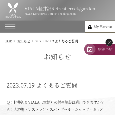
VIALA軽井沢Retreat creek/garden
VIALA軽井沢Retreat
VIALA Karuizawa Retreat creek/garden
creek/garden
My Harvest
VIALA Karuizawa Retreat creek/garden
My Harvest
VIALA軽井沢Retreat creek
TOP
お知らせ
2023.07.19 よくあるご質問
×
0267-31-5389
宿泊予約
お知らせ
VIALA軽井沢Retreat garden
0267-31-5381
長野県北佐久郡軽井沢町長倉238-1
2023.07.19
よくあるご質問
TOP
Ｑ：軽井沢＆VIALA（本館）の付帯施設は利用できますか？
宿泊プラン
Ａ：大浴場・レストラン・スパ・プール・ショップ・カラオ