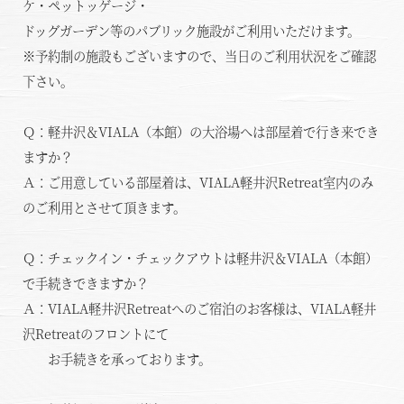
体験 & イベントガイド
ケ・ペットッゲージ・
ドッグガーデン等のパブリック施設がご利用いただけます。
お食事
※予約制の施設もございますので、当日のご利用状況をご確認
下さい。
creek 客室 / 料金
Ｑ：軽井沢＆VIALA（本館）の大浴場へは部屋着で行き来でき
garden 客室 / 料金
ますか？
Ａ：ご用意している部屋着は、VIALA軽井沢Retreat室内のみ
温泉
のご利用とさせて頂きます。
施設案内
Ｑ：チェックイン・チェックアウトは軽井沢＆VIALA（本館）
で手続きできますか？
アクセス
Ａ：VIALA軽井沢Retreatへのご宿泊のお客様は、VIALA軽井
お知らせ
沢Retreatのフロントにて
お手続きを承っております。
ただいま日和