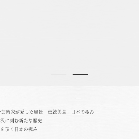
や芸術家が愛した風景 伝統美食 日本の極み
井沢に刻む新たな歴史
美を頂く日本の極み