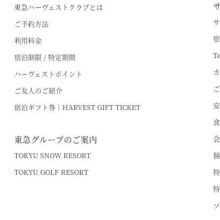
東急ハーヴェストクラブとは
サ
ご予約方法
宿
利用料金
T
宿泊制限 / 特定期間
カ
ハーヴェストポイント
ご
ご友人のご紹介
安
宿泊ギフト券｜HARVEST GIFT TICKET
食
東急グループのご案内
会
TOKYU SNOW RESORT
個
TOKYU GOLF RESORT
特
特
ソ