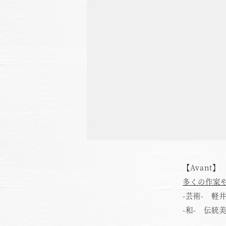
【Avant】
多くの作家
-芸術- 軽
-和- 伝統