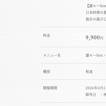
【潺々～Se
日本料理の
独自の遊び
料金
9,900
円
メニュー名
潺々～Sen
種別
和食
開催期間
2026年4月1
除外日 ：休