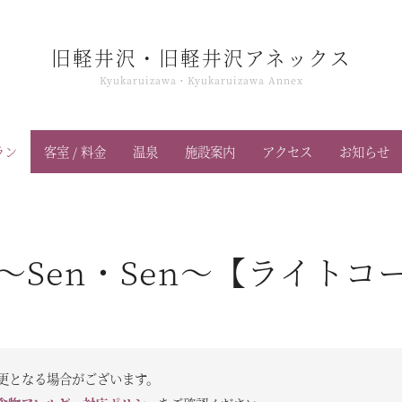
旧軽井沢・旧軽井沢アネックス
Kyukaruizawa・Kyukaruizawa Annex
ラン
客室 / 料金
温泉
施設案内
アクセス
お知らせ
～Sen・Sen～【ライトコ
更となる場合がございます。