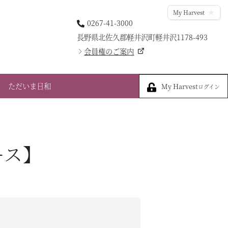
My Harvest
0267-41-3000
長野県北佐久郡軽井沢町軽井沢1178-493
会員権のご案内
My Harvest
ただいま日和
My Harvest
ログイン
ース】