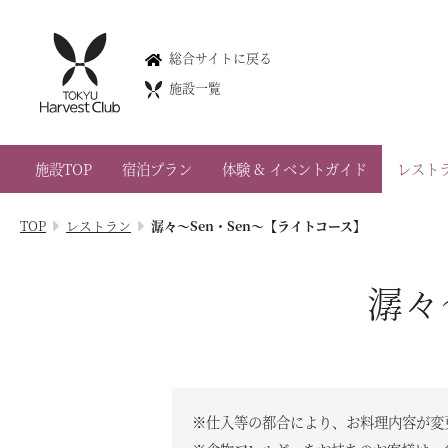
旧軽井沢・旧軽井沢アネックス
総合サイトに戻る
Kyukaruizawa・Kyukaruizawa Annex
施設一覧
0267-41-3000
長野県北佐久郡軽井沢町軽井沢1178-493
施設TOP
宿泊プラン
体験 & イベントガイド
レスト
会員権のご案内
TOP
レストラン
潺々～Sen・Sen～【ライトコース】
TOP
宿泊プラン
潺々
体験 & イベントガイド
レストラン
※仕入等の都合により、お料理内容が変
客室 / 料金