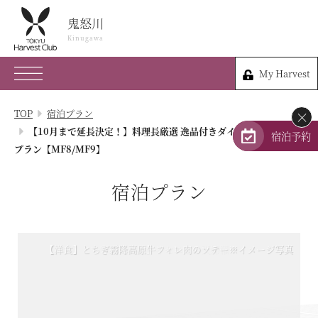
鬼怒川
鬼怒川
Kinugawa
Kinugawa
My Harvest
0288-76-0109
My Harvest
栃木県日光市鬼怒川温泉大原14-10
TOP
宿泊プラン
×
会員権のご案内
【10月まで延長決定！】料理長厳選 逸品付きダイニングブッフェ
宿泊予約
プラン【MF8/MF9】
TOP
宿泊プラン
宿泊プラン
体験 & イベントガイド
【洋食】とちぎ霧降高原牛フィレ肉のソテー※イメージ写真
～9/20【和食】イセエビの天婦羅※イメージ写真
レストラン
客室 / 料金