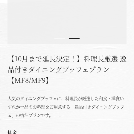
温泉
施設案内
アクセス
【10月まで延長決定！】料理長厳選 逸
お知らせ
品付きダイニングブッフェプラン
ただいま日和
【MF8/MF9】
総合サイトに戻る
施設一覧
人気のダイニングブッフェに、料理長が厳選した和食・洋食い
ずれか一品のお料理をご用意する「逸品付きダイニングブッフ
ェ」の宿泊プランです。
料金