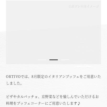
前菜プレートイメージ
メイン料理イメージ
温泉
施設案内
アクセス
お知らせ
ただいま日和
ORTIVOでは、8月限定のイタリアンブッフェをご用意いた
総合サイトに戻る
施設一覧
しました。
ピザやカルパッチョ、京野菜などを愉しんでいただけるお
料理をブッフェコーナーにご用意いたします♪