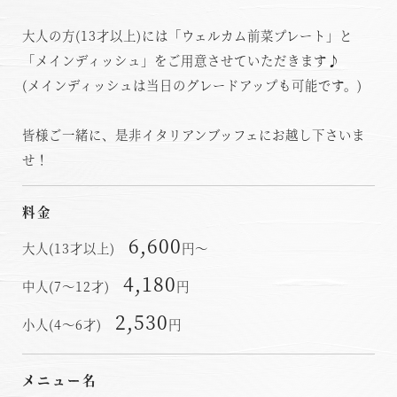
大人の方(13才以上)には「ウェルカム前菜プレート」と
「メインディッシュ」をご用意させていただきます♪
(メインディッシュは当日のグレードアップも可能です。)
皆様ご一緒に、是非イタリアンブッフェにお越し下さいま
せ！
料金
6,600
大人(13才以上)
円～
4,180
中人(7～12才)
円
2,530
小人(4～6才)
円
メニュー名