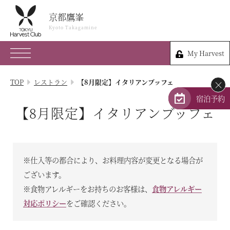
京都鷹峯
京都鷹峯
Kyoto Takagamine
Kyoto Takagamine
My Harvest
075-491-0109
My Harvest
京都府京都市北区衣笠鏡石町47
TOP
レストラン
【8月限定】イタリアンブッフェ
×
会員権のご案内
宿泊予約
【8月限定】イタリアンブッフェ
TOP
宿泊プラン
※仕入等の都合により、お料理内容が変更となる場合が
体験 & イベントガイド
ございます。
※食物アレルギーをお持ちのお客様は、
食物アレルギー
レストラン
対応ポリシー
をご確認ください。
客室 / 料金