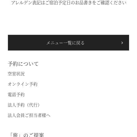
アレルゲン表記はご宿泊予定日のお品書きをご確認ください
温泉
施設案内
メニュー一覧に戻る
アクセス
お知らせ
予約について
空室状況
ただいま日和
オンライン予約
電話予約
総合サイトに戻る
施設一覧
法人予約（代行）
法人会員ご担当者様へ
「旅」のご提案