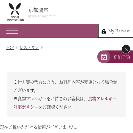
京都鷹峯
京都鷹峯
Kyoto Takagamine
Kyoto Takagamine
My Harvest
075-491-0109
My Harvest
京都府京都市北区衣笠鏡石町47
TOP
レストラン
×
会員権のご案内
宿泊予約
TOP
※仕入等の都合により、お料理内容が変更となる場合が
宿泊プラン
ございます。
※食物アレルギーをお持ちのお客様は、
食物アレルギー
体験 & イベントガイド
対応ポリシー
をご確認ください。
レストラン
現在ご覧いただける情報がございません。
客室 / 料金