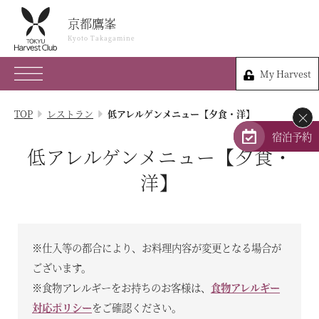
京都鷹峯
京都鷹峯
Kyoto Takagamine
Kyoto Takagamine
My Harvest
075-491-0109
My Harvest
京都府京都市北区衣笠鏡石町47
TOP
レストラン
低アレルゲンメニュー【夕食・洋】
×
会員権のご案内
宿泊予約
低アレルゲンメニュー【夕食・
TOP
洋】
宿泊プラン
体験 & イベントガイド
※仕入等の都合により、お料理内容が変更となる場合が
ございます。
レストラン
※食物アレルギーをお持ちのお客様は、
食物アレルギー
対応ポリシー
をご確認ください。
客室 / 料金