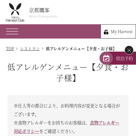
京都鷹峯
京都鷹峯
Kyoto Takagamine
Kyoto Takagamine
My Harvest
075-491-0109
My Harvest
京都府京都市北区衣笠鏡石町47
TOP
レストラン
低アレルゲンメニュー【夕食・お子様】
×
会員権のご案内
宿泊予約
低アレルゲンメニュー【夕食・お
TOP
子様】
宿泊プラン
体験 & イベントガイド
※仕入等の都合により、お料理内容が変更となる場合が
ございます。
レストラン
※食物アレルギーをお持ちのお客様は、
食物アレルギー
対応ポリシー
をご確認ください。
客室 / 料金