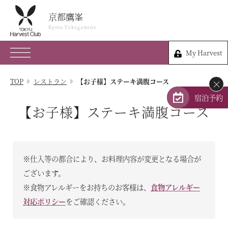
京都鷹峯
京都鷹峯
Kyoto Takagamine
Kyoto Takagamine
My Harvest
075-491-0109
My Harvest
京都府京都市北区衣笠鏡石町47
TOP
レストラン
【お子様】ステーキ満腹コース
×
会員権のご案内
宿泊予約
【お子様】ステーキ満腹コース
TOP
宿泊プラン
※仕入等の都合により、お料理内容が変更となる場合が
体験 & イベントガイド
ございます。
※食物アレルギーをお持ちのお客様は、
食物アレルギー
レストラン
対応ポリシー
をご確認ください。
客室 / 料金