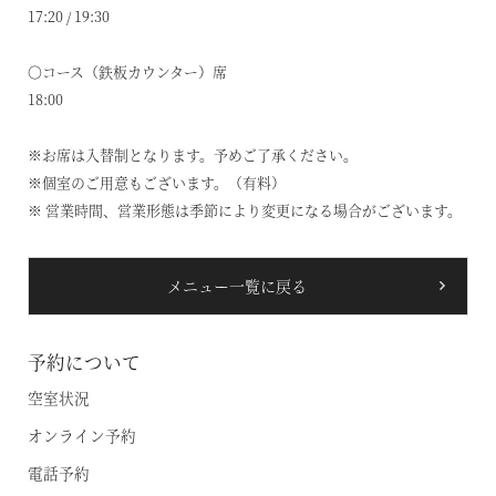
17:20 / 19:30
オンライン予約はこちら
〇コース（鉄板カウンター）席
18:00
※ご利用には「 My Harvest 」へのログインが必要です
※お席は入替制となります。予めご了承ください。
※個室のご用意もございます。（有料）
お電話でのご予約はこちら
※ 営業時間、営業形態は季節により変更になる場合がございます。
メニュー一覧に戻る
法人予約（代行）はこちら
予約について
空室状況
オンライン予約
電話予約