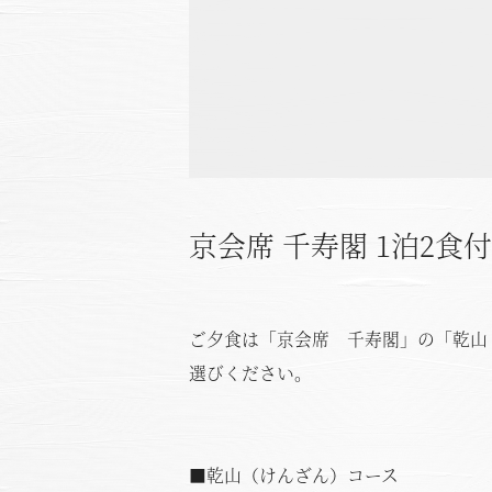
京会席 千寿閣 1泊2食
ご夕食は「京会席 千寿閣」の「乾山
選びください。
■乾山（けんざん）コース