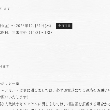
ります
オンライン予約はこちら
1日(金) ～ 2026年12月31日(木)
土日可能
※ご利用には「 My Harvest 」へのログインが必要です
館日、年末年始（12/31～1/3）
電話でのご予約はこちら
法人予約（代行）はこ
0分まで
ルポリシー※
キャンセル・変更に関しましては、必ずお電話にてご連絡をお願いい
お願いいたします）
幅な人数減やキャンセルに関しましては、相当額を頂戴する場合が