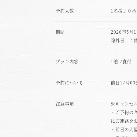
予約人数
1名様より承
期間
2026年5月
除外日 ：休
プラン内容
1泊 2食付
お
予約について
前日17時0
注意事項
※キャンセ
・ご予約の
にご連絡を
・前日の大