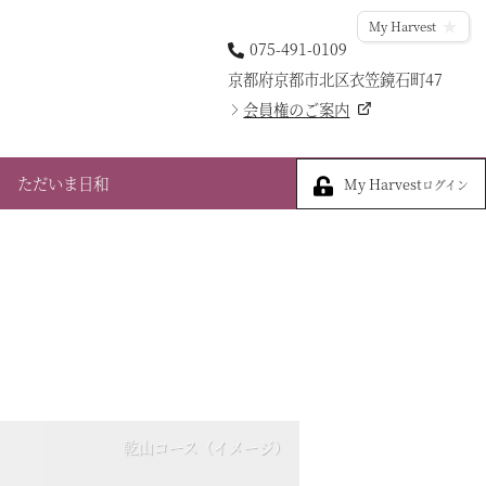
My Harvest
075-491-0109
京都府京都市北区衣笠鏡石町47
会員権のご案内
My Harvest
ただいま日和
My Harvest
ログイン
乾山コース（イメージ）
宗達コース（イメージ）