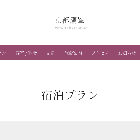
京都鷹峯
Kyoto Takagamine
ラン
客室 / 料金
温泉
施設案内
アクセス
お知らせ
宿泊プラン