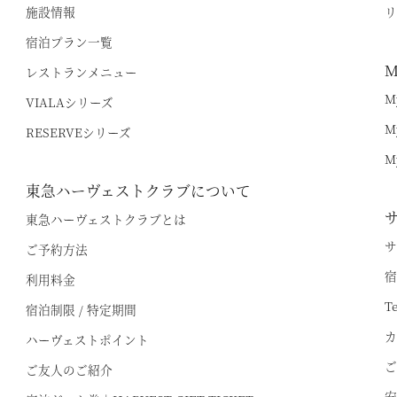
施設情報
リ
宿泊プラン一覧
M
レストランメニュー
M
VIALAシリーズ
M
RESERVEシリーズ
M
東急ハーヴェストクラブについて
東急ハーヴェストクラブとは
サ
ご予約方法
宿
利用料金
T
宿泊制限 / 特定期間
カ
ハーヴェストポイント
ご
ご友人のご紹介
安