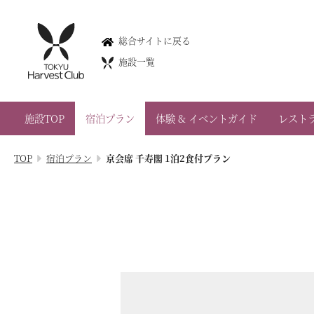
京都鷹峯
総合サイトに戻る
Kyoto Takagamine
施設一覧
075-491-0109
京都府京都市北区衣笠鏡石町47
施設TOP
宿泊プラン
体験 & イベントガイド
レスト
会員権のご案内
TOP
宿泊プラン
京会席 千寿閣 1泊2食付プラン
TOP
宿泊プラン
体験 & イベントガイド
レストラン
客室 / 料金