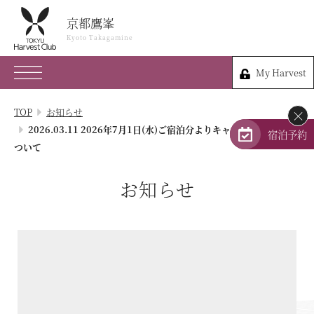
京都鷹峯
京都鷹峯
Kyoto Takagamine
Kyoto Takagamine
My Harvest
075-491-0109
My Harvest
京都府京都市北区衣笠鏡石町47
TOP
お知らせ
×
会員権のご案内
2026.03.11 2026年7月1日(水)ご宿泊分よりキャンセル料改定に
宿泊予約
ついて
TOP
お知らせ
宿泊プラン
体験 & イベントガイド
レストラン
客室 / 料金