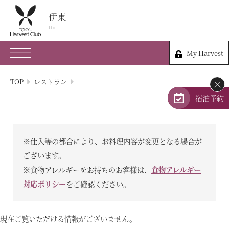
伊東
伊東
Ito
Ito
My Harvest
0557-32-0109
My Harvest
静岡県伊東市竹の内1-5-14
TOP
レストラン
×
会員権のご案内
宿泊予約
TOP
※仕入等の都合により、お料理内容が変更となる場合が
宿泊プラン
ございます。
※食物アレルギーをお持ちのお客様は、
食物アレルギー
体験 & イベントガイド
対応ポリシー
をご確認ください。
レストラン
現在ご覧いただける情報がございません。
客室 / 料金