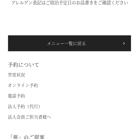
アレルゲン表記はご宿泊予定日のお品書きをご確認ください
温泉
施設案内
メニュー一覧に戻る
アクセス
お知らせ
予約について
空室状況
ただいま日和
オンライン予約
電話予約
総合サイトに戻る
施設一覧
法人予約（代行）
法人会員ご担当者様へ
「旅」のご提案