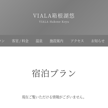
VIALA箱根湖悠
VIALA Hakone Koyu
ラン
客室 / 料金
温泉
施設案内
アクセス
お知らせ
宿泊プラン
現在ご覧いただける情報がございません。