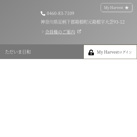
My Harvest
0460-83-7109
神奈川県足柄下郡箱根町元箱根字大芝93-12
会員権のご案内
My Harvest
ただいま日和
My Harvest
ログイン