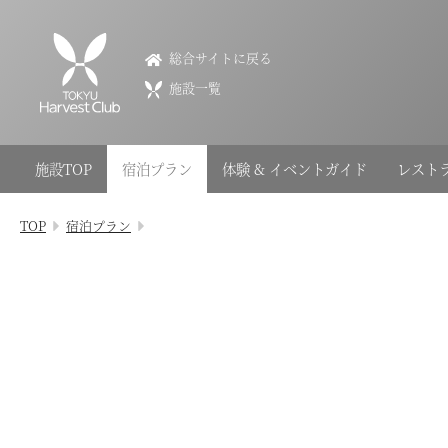
VIALA箱根湖悠
総合サイトに戻る
VIALA Hakone Koyu
施設一覧
0460-83-7109
神奈川県足柄下郡箱根町元箱根字大芝93-12
施設TOP
宿泊プラン
体験 & イベントガイド
レスト
会員権のご案内
TOP
宿泊プラン
TOP
宿泊プラン
体験 & イベントガイド
レストラン
客室 / 料金