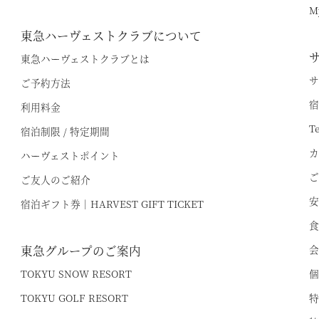
オンライン予約はこちら
M
※ご利用には「 My Harvest 」へのログインが必要です
東急ハーヴェストクラブについて
東急ハーヴェストクラブとは
サ
ご予約方法
電話でのご予約はこちら
法人予約（代行）はこ
宿
利用料金
T
宿泊制限 / 特定期間
カ
ハーヴェストポイント
ご
ご友人のご紹介
安
宿泊ギフト券｜HARVEST GIFT TICKET
食
東急グループのご案内
会
TOKYU SNOW RESORT
個
TOKYU GOLF RESORT
特