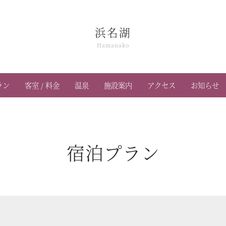
浜名湖
Hamanako
ラン
客室 / 料金
温泉
施設案内
アクセス
お知らせ
宿泊プラン