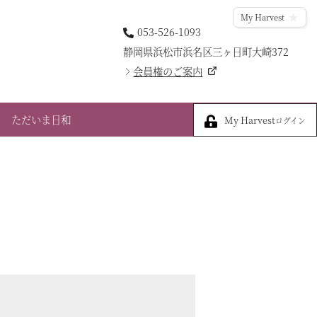
My Harvest
053-526-1093
静岡県浜松市浜名区三ヶ日町大崎372
会員権のご案内
My Harvest
ただいま日和
My Harvest
ログイン