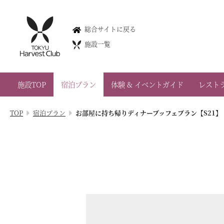
浜名湖
総合サイトに戻る
Hamanako
施設一覧
053-526-1093
静岡県浜松市浜名区三ヶ日町大崎372
施設TOP
宿泊プラン
体験 & イベントガイド
レスト
会員権のご案内
TOP
宿泊プラン
お部屋に持ち帰りディナーブッフェプラン【S21】
TOP
宿泊プラン
体験 & イベントガイド
レストラン
客室 / 料金