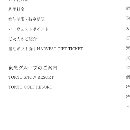
宿
利用料金
T
宿泊制限 / 特定期間
カ
ハーヴェストポイント
ご
ご友人のご紹介
安
宿泊ギフト券｜HARVEST GIFT TICKET
食
東急グループのご案内
会
TOKYU SNOW RESORT
個
TOKYU GOLF RESORT
特
特
ソ