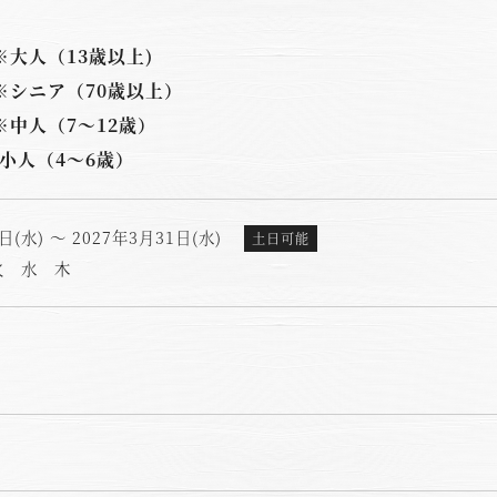
円 ※大人（13歳以上)
円 ※シニア（70歳以上）
円 ※中人（7～12歳）
 ※小人（4～6歳）
1日(水) ～ 2027年3月31日(水)
土日可能
火 水 木
空室状況のご確認はこちら
オンライン予約はこちら
※ご利用には「 My Harvest 」へのログインが必要です