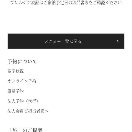
アレルゲン表記はご宿泊予定日のお品書きをご確認ください
温泉
施設案内
メニュー一覧に戻る
アクセス
お知らせ
予約について
空室状況
ただいま日和
オンライン予約
電話予約
総合サイトに戻る
施設一覧
法人予約（代行）
法人会員ご担当者様へ
「旅」のご提案