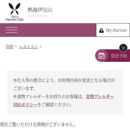
熱海伊豆山
熱海伊豆山
Atami Izusan
Atami Izusan
My Harvest
0557-80-0109
My Harvest
静岡県熱海市伊豆山824-5
TOP
レストラン
×
会員権のご案内
宿泊予約
TOP
※仕入等の都合により、お料理内容が変更となる場合が
宿泊プラン
ございます。
※食物アレルギーをお持ちのお客様は、
食物アレルギー
体験 & イベントガイド
対応ポリシー
をご確認ください。
レストラン
現在ご覧いただける情報がございません。
客室 / 料金