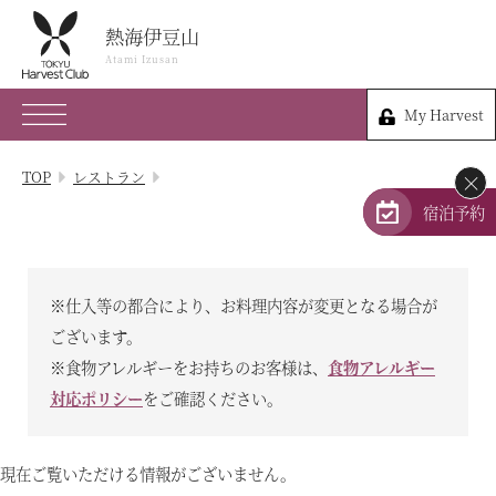
熱海伊豆山
熱海伊豆山
Atami Izusan
Atami Izusan
My Harvest
0557-80-0109
My Harvest
静岡県熱海市伊豆山824-5
TOP
レストラン
×
会員権のご案内
宿泊予約
TOP
※仕入等の都合により、お料理内容が変更となる場合が
宿泊プラン
ございます。
※食物アレルギーをお持ちのお客様は、
食物アレルギー
体験 & イベントガイド
対応ポリシー
をご確認ください。
レストラン
現在ご覧いただける情報がございません。
客室 / 料金