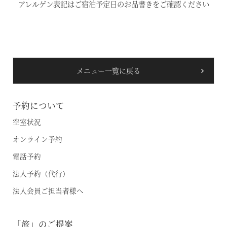
アレルゲン表記はご宿泊予定日のお品書きをご確認ください
温泉
施設案内
メニュー一覧に戻る
アクセス
お知らせ
予約について
空室状況
ただいま日和
オンライン予約
電話予約
総合サイトに戻る
施設一覧
法人予約（代行）
法人会員ご担当者様へ
「旅」のご提案