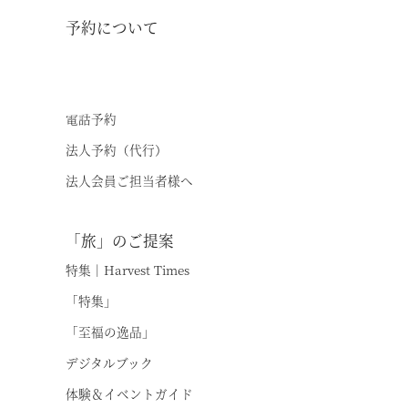
予約について
施設案内
空室状況
オンライン予約
アクセス
電話予約
お知らせ
法人予約（代行）
法人会員ご担当者様へ
ただいま日和
「旅」のご提案
総合サイトに戻る
施設一覧
特集｜Harvest Times
「特集」
「至福の逸品」
デジタルブック
体験＆イベントガイド