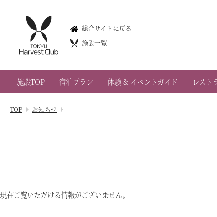
総合サイトに戻る
施設一覧
会員権のご案内
施設TOP
宿泊プラン
体験 & イベントガイド
レスト
TOP
TOP
お知らせ
宿泊プラン
体験 & イベントガイド
レストラン
客室 / 料金
現在ご覧いただける情報がございません。
お風呂