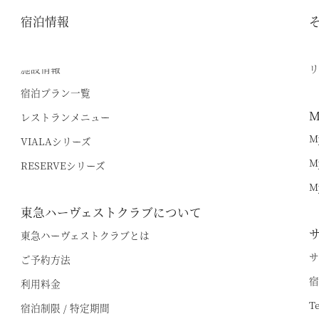
宿泊情報
最新のお知らせ
逸
施設情報
リ
宿泊プラン一覧
M
レストランメニュー
M
VIALAシリーズ
M
RESERVEシリーズ
空室状況のご確認はこちら
M
東急ハーヴェストクラブについて
東急ハーヴェストクラブとは
オンライン予約はこちら
サ
ご予約方法
※ご利用には「 My Harvest 」へのログインが必要です
宿
利用料金
T
宿泊制限 / 特定期間