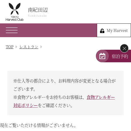
南紀田辺
南紀田辺
Nankitanabe
Nankitanabe
My Harvest
0739-25-6109
My Harvest
和歌山県田辺市新庄町2901-1
TOP
レストラン
×
会員権のご案内
宿泊予約
TOP
※仕入等の都合により、お料理内容が変更となる場合が
宿泊プラン
ございます。
※食物アレルギーをお持ちのお客様は、
食物アレルギー
体験 & イベントガイド
対応ポリシー
をご確認ください。
レストラン
現在ご覧いただける情報がございません。
客室 / 料金