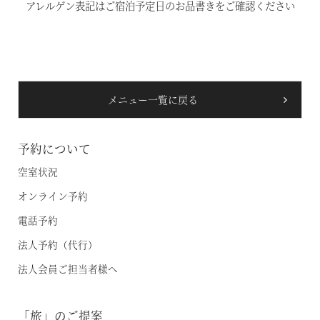
アレルゲン表記はご宿泊予定日のお品書きをご確認ください
温泉
施設案内
メニュー一覧に戻る
アクセス
お知らせ
予約について
空室状況
ただいま日和
オンライン予約
電話予約
総合サイトに戻る
施設一覧
法人予約（代行）
法人会員ご担当者様へ
「旅」のご提案