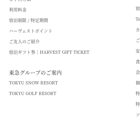
宿
利用料金
T
宿泊制限 / 特定期間
カ
ハーヴェストポイント
ご
ご友人のご紹介
安
宿泊ギフト券｜HARVEST GIFT TICKET
食
東急グループのご案内
会
TOKYU SNOW RESORT
個
TOKYU GOLF RESORT
特
特
ソ