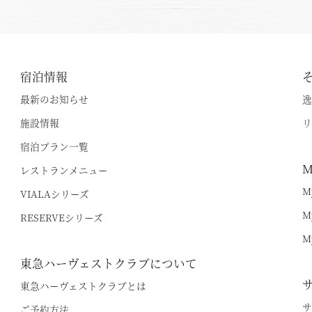
空室状況のご確認はこちら
宿泊情報
最新のお知らせ
逸
オンライン予約はこちら
施設情報
リ
※ご利用には「 My Harvest 」へのログインが必要です
宿泊プラン一覧
M
レストランメニュー
M
VIALAシリーズ
電話でのご予約はこちら
法人予約（代行）はこ
M
RESERVEシリーズ
M
東急ハーヴェストクラブについて
東急ハーヴェストクラブとは
サ
ご予約方法