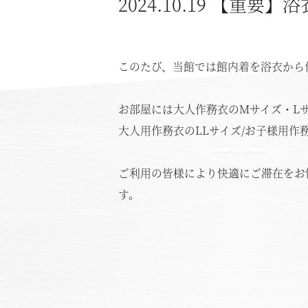
2024.10.19
【重要】浴
温泉
このたび、当館では館内着を浴衣から
施設案内
アクセス
お部屋には大人作務衣のMサイズ・L
大人用作務衣のLLサイズ/お子様用作
お知らせ
ご利用の皆様により快適にご滞在をお
ただいま日和
す。
総合サイトに戻る
施設一覧