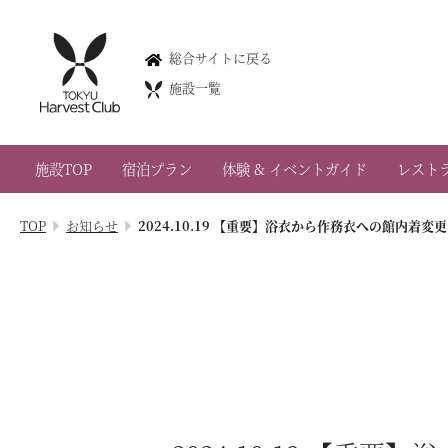
南紀田辺
総合サイトに戻る
Nankitanabe
施設一覧
0739-25-6109
和歌山県田辺市新庄町2901-1
施設TOP
宿泊プラン
体験 & イベントガイド
レスト
会員権のご案内
TOP
お知らせ
2024.10.19 【重要】浴衣から作務衣への館内着変
TOP
宿泊プラン
体験 & イベントガイド
レストラン
客室 / 料金