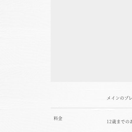
メインのプ
料金
12歳まで