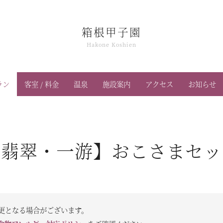
箱根甲子園
Hakone Koshien
ラン
客室 / 料金
温泉
施設案内
アクセス
お知らせ
【翡翠・一游】おこさまセッ
更となる場合がございます。