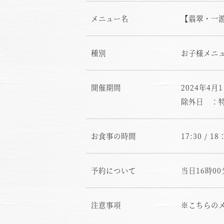
メニュー名
【翡翠・一
種別
お子様メニ
開催期間
2024年4月1
除外日 ：
お食事の時間
17:30 / 18
予約について
当日16時0
注意事項
※こちらの