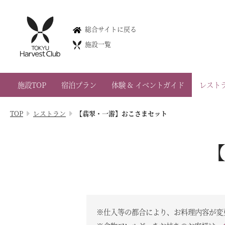
箱根甲子園
総合サイトに戻る
Hakone Koshien
施設一覧
0460-84-0123
神奈川県足柄下郡箱根町仙石原大原817-253
施設TOP
宿泊プラン
体験 & イベントガイド
レスト
会員権のご案内
TOP
レストラン
【翡翠・一游】おこさまセット
TOP
宿泊プラン
体験 & イベントガイド
レストラン
※仕入等の都合により、お料理内容が変
客室 / 料金