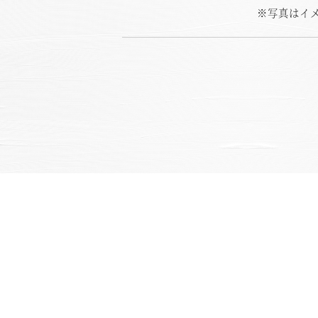
※写真はイ
お