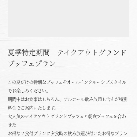
温泉
施設案内
アクセス
夏季特定期間 テイクアウトグランド
ブッフェプラン
お知らせ
ただいま日和
この夏だけの特別なブッフェをオールインクルーシブスタイル
でお楽しみください。
総合サイトに戻る
施設一覧
期間中はお食事はもちろん、アルコール飲み放題も含んだ特別
料金でご案内いたします。
大人気のテイクアウトグランドブッフェと朝食ブッフェを合わ
せた
お得な２食付プランに夕食時の飲み放題が付いたお得なプラン