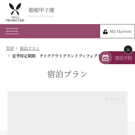
箱根甲子園
箱根甲子園
Hakone Koshien
Hakone Koshien
My Harvest
0460-84-0123
My Harvest
神奈川県足柄下郡箱根町仙石原大原817-253
TOP
宿泊プラン
×
会員権のご案内
夏季特定期間 テイクアウトグランドブッフェプラン
宿泊予約
TOP
宿泊プラン
宿泊プラン
※イメージ
体験 & イベントガイド
レストラン
客室 / 料金