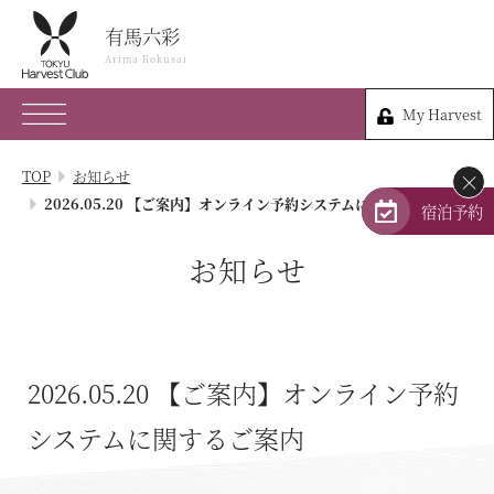
有馬六彩
有馬六彩
Arima Rokusai
Arima Rokusai
My Harvest
078-903-1109
My Harvest
兵庫県神戸市北区有馬町341-1
TOP
お知らせ
×
会員権のご案内
2026.05.20 【ご案内】オンライン予約システムに関するご案内
宿泊予約
TOP
お知らせ
宿泊プラン
体験 & イベントガイド
2026.05.20
【ご案内】オンライン予約
レストラン
システムに関するご案内
客室 / 料金