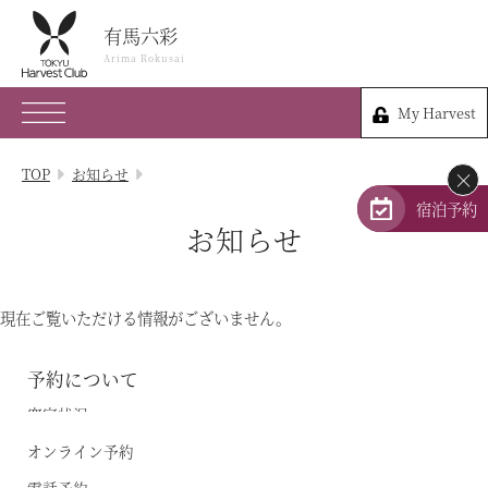
有馬六彩
有馬六彩
Arima Rokusai
Arima Rokusai
My Harvest
078-903-1109
My Harvest
兵庫県神戸市北区有馬町341-1
TOP
お知らせ
×
会員権のご案内
宿泊予約
お知らせ
TOP
宿泊プラン
現在ご覧いただける情報がございません。
体験 & イベントガイド
予約について
空室状況
レストラン
オンライン予約
客室 / 料金