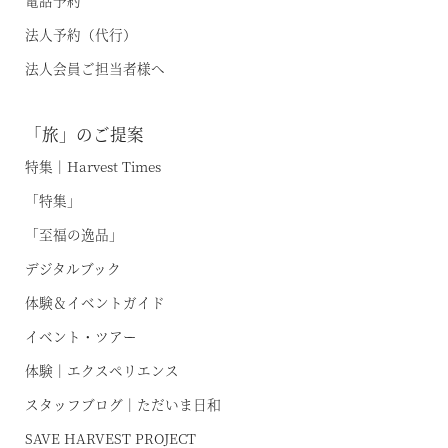
電話予約
法人予約（代行）
温泉
法人会員ご担当者様へ
施設案内
「旅」のご提案
アクセス
特集｜Harvest Times
「特集」
お知らせ
「至福の逸品」
ただいま日和
デジタルブック
体験＆イベントガイド
総合サイトに戻る
施設一覧
イベント・ツアー
体験｜エクスペリエンス
スタッフブログ｜ただいま日和
SAVE HARVEST PROJECT