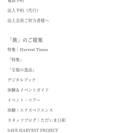
電話予約
法人予約（代行）
温泉
法人会員ご担当者様へ
施設案内
「旅」のご提案
アクセス
特集｜Harvest Times
「特集」
お知らせ
「至福の逸品」
ただいま日和
デジタルブック
体験＆イベントガイド
総合サイトに戻る
施設一覧
イベント・ツアー
体験｜エクスペリエンス
スタッフブログ｜ただいま日和
SAVE HARVEST PROJECT