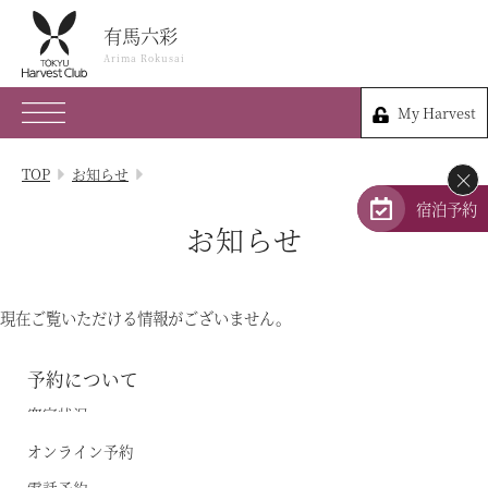
有馬六彩
有馬六彩
Arima Rokusai
Arima Rokusai
My Harvest
078-903-1109
My Harvest
兵庫県神戸市北区有馬町341-1
TOP
お知らせ
×
会員権のご案内
宿泊予約
お知らせ
TOP
宿泊プラン
現在ご覧いただける情報がございません。
体験 & イベントガイド
予約について
空室状況
レストラン
オンライン予約
客室 / 料金