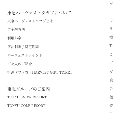
オンライン予約はこちら
M
※ご利用には「 My Harvest 」へのログインが必要です
東急ハーヴェストクラブについて
東急ハーヴェストクラブとは
サ
ご予約方法
電話でのご予約はこちら
法人予約（代行）はこ
宿
利用料金
T
宿泊制限 / 特定期間
カ
ハーヴェストポイント
ご
ご友人のご紹介
安
宿泊ギフト券｜HARVEST GIFT TICKET
食
東急グループのご案内
会
TOKYU SNOW RESORT
個
TOKYU GOLF RESORT
特