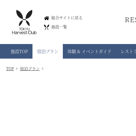
RESERVE京都東山
総合サイトに戻る
R
In THE HOTEL HIGASHIYAMA
施設一覧
Kyoto Higashiyama
075-491-5111
施設TOP
宿泊プラン
体験 & イベントガイド
レスト
（ご予約・ご変更 受付時間 9：30～17：30）
075-533-6109
（施設に関するお問い合せ）
TOP
宿泊プラン
※ご予約、ご変更に関するお問い合せは承れません
京都府京都市東山区三条通白川橋東入三丁目夷町175-2
会員権のご案内
TOP
宿泊プラン
体験 & イベントガイド