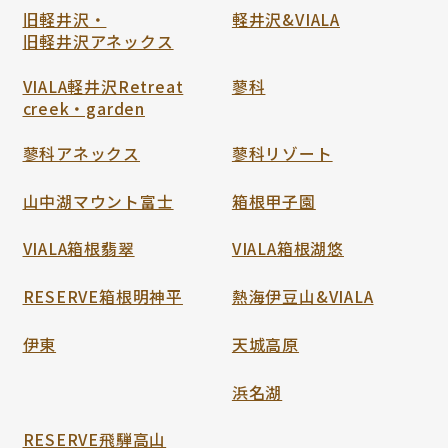
旧軽井沢・
軽井沢&VIALA
旧軽井沢アネックス
VIALA軽井沢Retreat
蓼科
creek・garden
蓼科アネックス
蓼科リゾート
山中湖マウント富士
箱根甲子園
VIALA箱根翡翠
VIALA箱根湖悠
RESERVE箱根明神平
熱海伊豆山&VIALA
伊東
天城高原
浜名湖
RESERVE飛騨高山