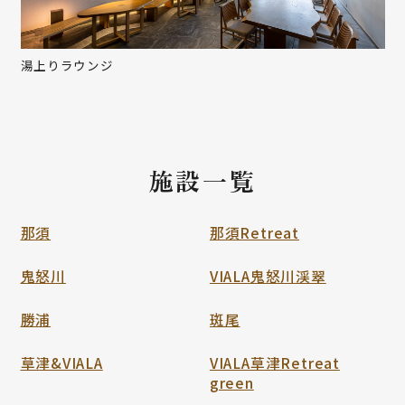
湯上りラウンジ
施設一覧
那須
那須Retreat
鬼怒川
VIALA鬼怒川渓翠
勝浦
斑尾
草津&VIALA
VIALA草津Retreat
green