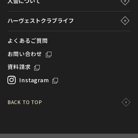
入会について
プレオーナーズについて
入会について
ハーヴェストクラブライフ
ペットと過ごすリゾートライフ
会員権の見直しについて
ハーヴェストクラブライフ
商品説明会
各種特典制度について
よくあるご質問
法人でご検討の皆様へ
お問い合わせ
資料請求
Instagram
BACK TO TOP