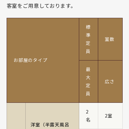
客室をご用意しております。
標
準
室数
定
員
お部屋のタイプ
最
大
広さ
定
員
2
2室
名
洋室（半露天風呂