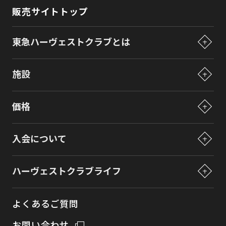
販売サイトトップ
東急ハーヴェストクラブとは
東急ハーヴェストクラブとは
施設
東急ハーヴェストクラブの仕組み
施設一覧
ご利用方法
価格
VIALAシリーズとは
ブログで分かる東急ハーヴェストクラブ
価格一覧
シリーズラインナップ
入会について
プレオーナーズについて
入会について
ハーヴェストクラブライフ
ペットと過ごすリゾートライフ
会員権の見直しについて
ハーヴェストクラブライフ
商品説明会
各種特典制度について
よくあるご質問
法人でご検討の皆様へ
お問い合わせ