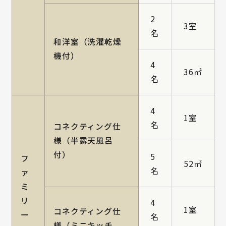
2
3室
名
和洋室（洗濯乾燥
機付）
4
36㎡
名
4
1室
名
コネクティング仕
様（半露天風呂
付）
5
フ
52㎡
名
ァ
ミ
リ
4
1室
コネクティング仕
ー
名
様（ミニキッチ