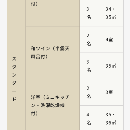
付）
3
34・
名
35㎡
2
4室
名
和ツイン（半露天
風呂付）
ス
3
35㎡
タ
名
ン
ダ
2
ー
3室
名
洋室（ミニキッチ
ド
ン・洗濯乾燥機
付）
4
35・
名
36㎡