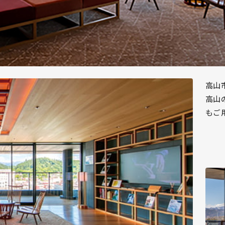
高山
高山
もご