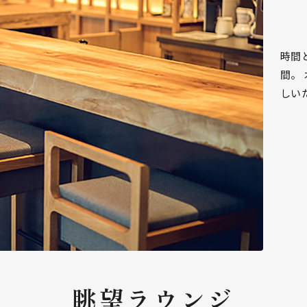
時間
間。
しい
眺望ラウンジ