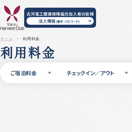
古河電工健康保険組合加入者
の皆様
法人情報
(番号・パスワード)
ホーム
利用料金
利用料金
ご宿泊料金
チェックイン／アウト