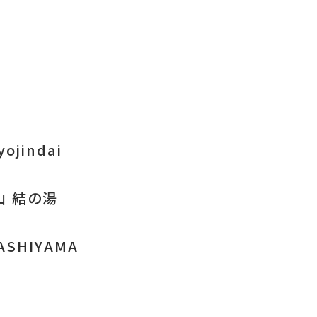
ojindai
山 結の湯
ASHIYAMA