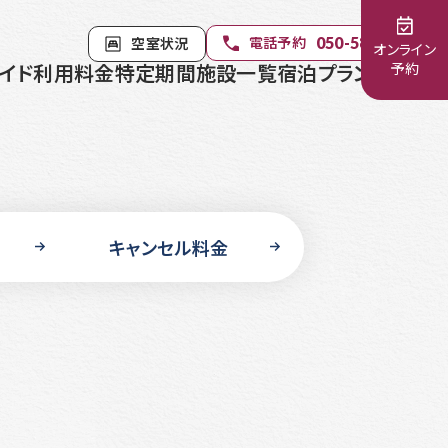
電話予約
空室状況
050-5840-1402
オンライン
イド
利用料金
特定期間
施設一覧
宿泊プラン
お知らせ
予約
キャンセル料金