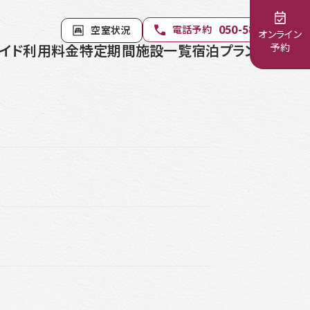
電話予約
空室状況
050-5840-1402
オンライン
イド
利用料金
特定期間
施設一覧
宿泊プラン
お知らせ
予約