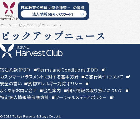
このページの本文へ移動
日本教育公務員弘済会神奈川支部
の皆様
法人情報
(番号・パスワード)
ホーム
ピックアップニュース
ピックアップニュース
宿泊約款（PDF）
Terms and Conditions（PDF）
カスタマーハラスメントに対する基本方針
ご旅行条件について
安全の誓い
食物アレルギー対応ポリシー
よくあるお問い合せ
会社案内
個人情報の取り扱いについて
特定個人情報等保護方針
ソーシャルメディアポリシー
© 2025 Tokyu Resorts & Stays Co., Ltd.