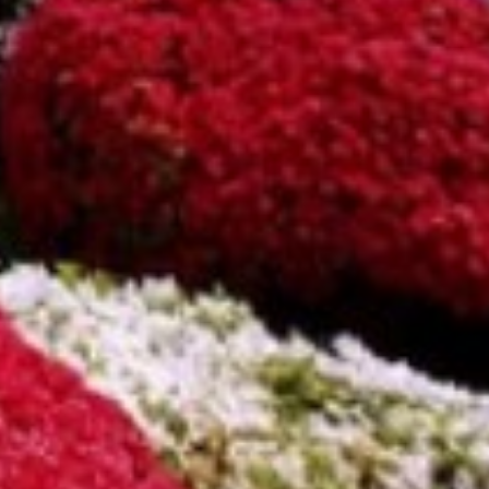
関東エリア
「旅」のご提案
勝浦
特集｜Harvest Times
箱根甲子園
「特集」
東海エリア
「至福の逸品」
デジタルブック
熱海伊豆山
天城高原
体験＆イベントガイド
伊東
イベント・ツアー
体験｜エクスペリエンス
浜名湖
スタッフブログ｜ただいま日和
甲信エリア
SAVE HARVEST PROJECT
山中湖マウント富士