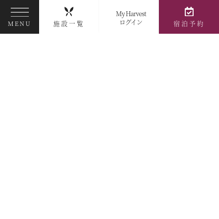
My Harvest
ログイン
施設一覧
宿泊予約
MENU
伊東
天城高原
イルカと触れ合うドルフィンファンタジー伊東
<<
<
1
2
3
4
5
>
>>
施設で検索