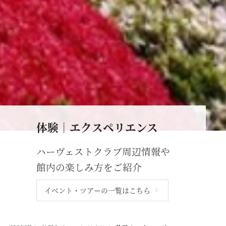
斑尾
宿泊情報
旧軽井沢 / 旧軽井沢アネックス
最新のお知らせ
軽井沢
施設情報
空室状況のご確認はこちら
蓼科
宿泊プラン一覧
蓼科アネックス
レストランメニュー
オンライン予約はこちら
蓼科リゾート
VIALAシリーズ
※ご利用には「 My Harvest 」へのログインが必要です
体験｜エクスペリエンス
RESERVEシリーズ
関西エリア
ハーヴェストクラブ周辺情報や
東急ハーヴェストクラブについて
南紀田辺
お電話でのご予約はこちら
館内の楽しみ方をご紹介
京都鷹峯
ご予約方法
イベント・ツアーの一覧はこちら
有馬六彩
東急ハーヴェストクラブとは
法人予約（代行）はこちら
利用料金