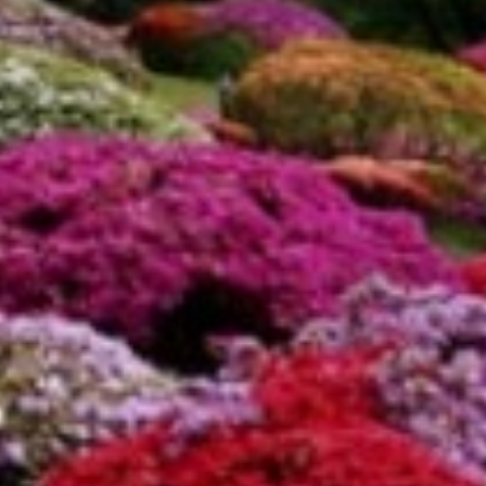
東北・北関東エリア
那須
那須Retreat
鬼怒川
HOME