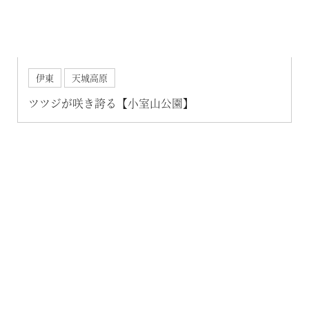
RESERVE飛騨高山 In 東急ステイ飛騨高山 結の湯
宿泊予約
RESERVE京都東山
In THE HOTEL HIGASHIYAMA
伊東
天城高原
ツツジが咲き誇る【小室山公園】
準相互利用施設
都リゾート 志摩ベイサイドテラス
プリンス バケーション クラブ