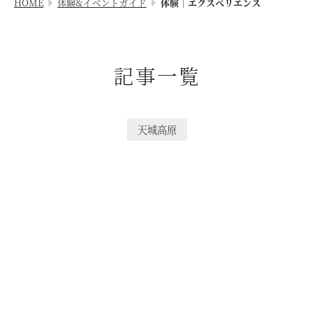
HOME
体験&イベントガイド
体験｜エクスペリエンス
VIALAシリーズ
宿泊制限 / 特定期間
VIALA鬼怒川渓翠
ハーヴェストポイント
VIALA箱根翡翠
記事一覧
ご友人のご紹介
宿泊ギフト券｜HARVEST GIFT TICKET
VIALA箱根湖悠
法人会員ご担当者様へ
VIALA annex熱海伊豆山
天城高原
よくあるお問い合わせ
VIALA annex軽井沢
東急ハーヴェストクラブガイドブック
VIALA軽井沢Retreat creek/garden
（デジタルパンフレット）
VIALA annex京都鷹峯
ハンドブック
VIALA annex有馬六彩
RESERVEシリーズ
RESERVE箱根明神平 In nol hakone myojindai