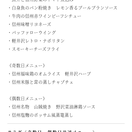
・白身魚のパン粉焼き レモン香るブールブランソース
・牛肉の信州赤ワインビーフシチュー
・信州味噌リヨネーズ
・バッファローウイング
・軽井沢レトロ・ナポリタン
・スモーキーチーズフライ
《奇数日メニュー》
・信州福味鶏のオムライス 軽井沢ハーブ
・信州米豚と茸の蒸しチャプチェ
《偶数日メニュー》
・信州名物 山賊焼き 野沢菜油淋鶏ソース
・信州塩麴のポッサム風蒸篭蒸し