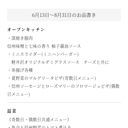
6月13日～8月31日のお品書き
オープンキッチン
・窯焼き豚肉
信州味噌と七味の香り 柚子醤油ソース
・ミニスライダー(ミニハンバーガー)
軽井沢オリジナルデミグラスソース チーズと共に
・串揚げ各種
・夏野菜のマルゲリータピザ(奇数日メニュー)
・信州ソーセージとローズマリーのフロマージュピザ(偶数
日メニュー)
温菜
《奇数日・偶数日共通メニュー》
・魚介と信州野菜のトマト煮込み