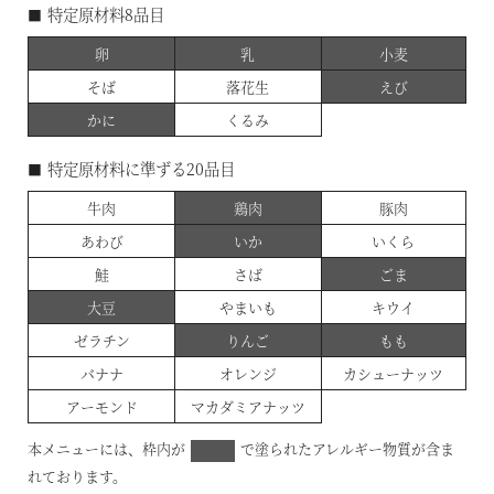
■特定原材料8品目
卵
乳
小麦
そば
落花生
えび
かに
くるみ
■特定原材料に準ずる20品目
牛肉
鶏肉
豚肉
あわび
いか
いくら
鮭
さば
ごま
大豆
やまいも
キウイ
ゼラチン
りんご
もも
バナナ
オレンジ
カシューナッツ
アーモンド
マカダミアナッツ
本メニューには、枠内が
で塗られたアレルギー物質が含ま
れております。