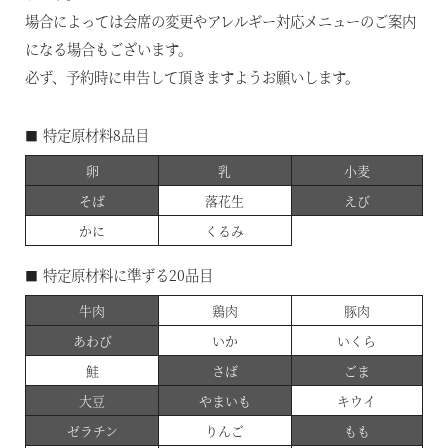
場合によっては会席の変更やアレルギー対応メニューのご案内
になる場合もございます。
必ず、予約時に申告して頂きますようお願いします。
■特定原材料8品目
卵
乳
小麦
そば
落花生
えび
かに
くるみ
■特定原材料に準ずる20品目
牛肉
鶏肉
豚肉
あわび
いか
いくら
鮭
さば
ごま
大豆
やまいも
キウイ
ゼラチン
りんご
もも