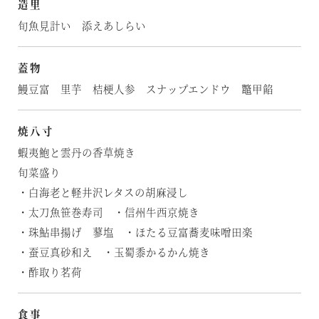
造里
旬魚見計い 添えあしらい
蓋物
鰻豆富 里芋 桔梗人参 スナップエンドウ 鼈甲餡
焼八寸
蝦夷鮑と雲丹の香草焼き
旬菜盛り
・白海老と軽井沢レタスの胡麻浸し
・太刀魚笹巻寿司 ・信州牛西京焼き
・珠鮎串揚げ 蓼塩 ・ほたる豆富蕎麦味噌田楽
・蚕豆真砂和え ・玉蜀黍かるかん焼き
・酢取り茗荷
食事