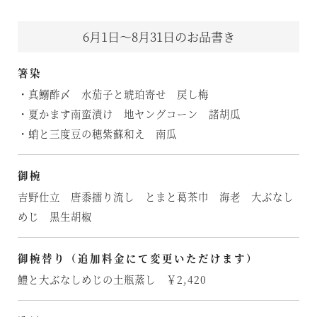
6月1日～8月31日のお品書き
箸染
・真鰯酢〆 水茄子と琥珀寄せ 戻し梅
・夏かます南蛮漬け 地ヤングコーン 諸胡瓜
・蛸と三度豆の穂紫蘇和え 南瓜
御椀
吉野仕立 唐黍擂り流し とまと葛茶巾 海老 大ぶなし
めじ 黒生胡椒
御椀替り（追加料金にて変更いただけます）
鱧と大ぶなしめじの土瓶蒸し ￥2,420