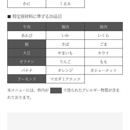
かに
くるみ
■特定原材料に準ずる20品目
牛肉
鶏肉
豚肉
あわび
いか
いくら
鮭
さば
ごま
大豆
やまいも
キウイ
ゼラチン
りんご
もも
バナナ
オレンジ
カシューナッツ
アーモンド
マカダミアナッツ
本メニューには、枠内が
で塗られたアレルギー物質が含ま
れております。